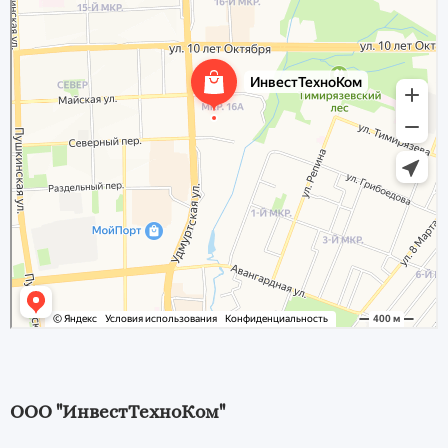
ООО "ИнвестТехноКом"