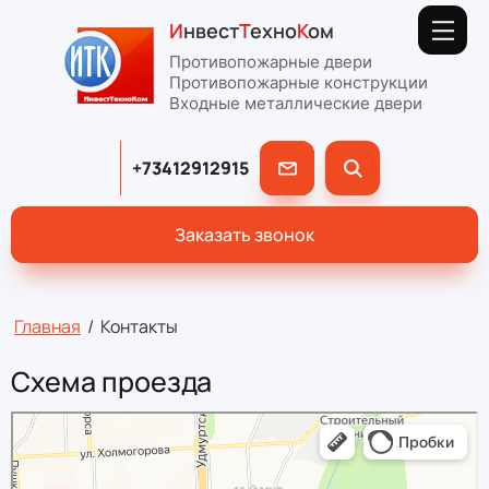
И
нвест
Т
ехно
К
ом
Противопожарные двери
Противопожарные конструкции
Входные металлические двери
+73412912915
Заказать звонок
Главная
/
Контакты
Схема проезда
ИнвестТехноКом
Двери в Ижевске
Окна в Ижевске