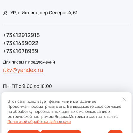
УР, г. Ижевск, пер.Северный, 61.
+73412912915
+7341439022
+7341678939
Для писем и предложений
itkv@yandex.ru
ПН-ПТ с 9:00 до 18:00
Этот сайт использует файлы куки и метаданные.
Продолжая просматривать его, Вы выражаете свое согласие
Copyright © 2014 - 2026 ООО ИнвестТехноКом
на обработку персональных данных с использованием
метрической программы Яндекс.Метрика в соответствии с
Политика конфиденциальности
Политикой обработки файлов куки
ИНН
1833054468